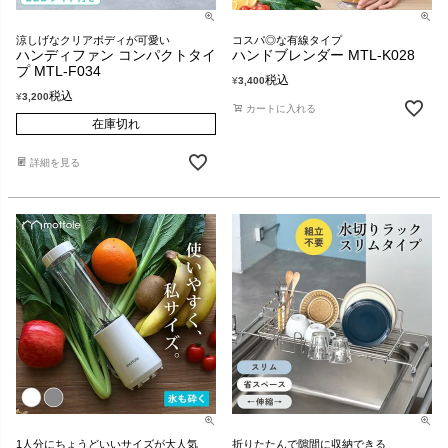
涼しげなクリアボディが可愛い
コスパ◎な有線タイプ
ハンディファン コンパクトタイ
ハンドブレンダー MTL-K028
プ MTL-F034
税込
¥
3,400
税込
¥
3,200
カートに入れる
在庫切れ
詳細を見る
1人分にちょうどいいサイズが大人気
折りたたんで隙間に収納できる