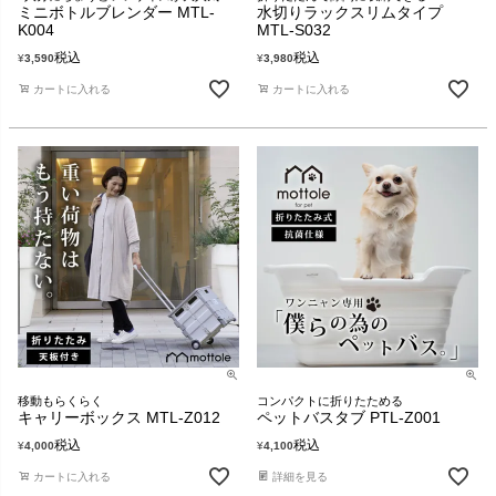
ミニボトルブレンダー MTL-
水切りラックスリムタイプ
K004
MTL-S032
税込
税込
¥
3,590
¥
3,980
カートに入れる
カートに入れる
移動もらくらく
コンパクトに折りたためる
キャリーボックス MTL-Z012
ペットバスタブ PTL-Z001
税込
税込
¥
4,000
¥
4,100
カートに入れる
詳細を見る