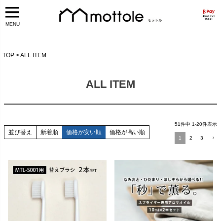
MENU
TOP
ALL ITEM
ALL ITEM
51
件中
1
-
20
件表示
並び替え
新着順
価格が安い順
価格が高い順
1
2
3