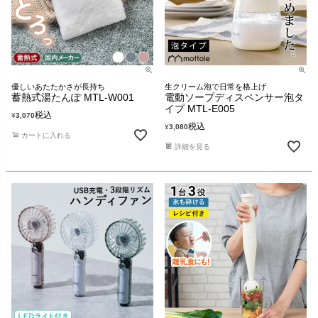
優しいあたたかさが長持ち
生クリーム泡で日常を格上げ
蓄熱式湯たんぽ MTL-W001
電動ソープディスペンサー泡タ
イプ MTL-E005
税込
¥
3,070
税込
¥
3,080
カートに入れる
詳細を見る