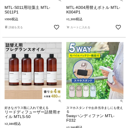
MTL-S011用珪藻土 MTL-
MTL-K004用替えボトル MTL-
S011P1
K004P1
税込
税込
¥
990
¥
1,300
詳細を見る
カートに入れる
好きなガラス瓶に入れて使える
スマホスタンドやお弁当冷ましにも使え
リードディフューザー詰替用オ
る
5wayハンディファン MTL-
イル MTLS-50
F032
税込
¥
2,380
税込
¥
2,580