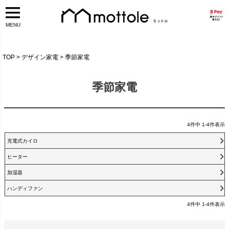
MENU
TOP
デザイン家電
季節家電
季節家電
4
件中
1
-
4
件表示
充電式カイロ
ヒーター
加湿器
ハンディファン
4
件中
1
-
4
件表示