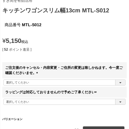
すき間を有効活用
キッチンワゴンスリム幅13cm MTL-S012
商品番号
MTL-S012
¥
5,150
税込
[
52
ポイント進呈 ]
ご注文後のキャンセル・内容変更・ご住所の変更は致しかねます。今一度ご
確認くださいませ。
(
必
須
ラッピングは対応しておりませんので予めご了承ください
)
(
必
須
)
バリエーション