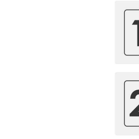
#ワゴン・すき間収納
#ランドリーバスケット
#ルームフレグランス
収納
キッチンアイテム
生活家電