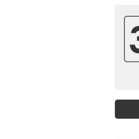
季節・空調家電
ルームフレグランス
ペット用品
生活雑貨
ALL ITEM
新作や再入荷の情報をいち早くお届け!メ
ルマガ会員限定のクーポンも配布します!