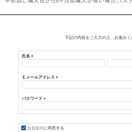
下記の内容をご入力の上、お進みく
氏名
(
必
須
Ｅメールアドレス
)
(
必
須
パスワード
)
(
必
須
)
会員規約
に同意する