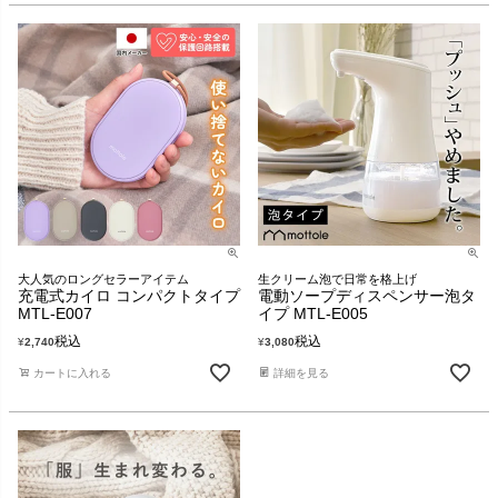
大人気のロングセラーアイテム
生クリーム泡で日常を格上げ
充電式カイロ コンパクトタイプ
電動ソープディスペンサー泡タ
MTL-E007
イプ MTL-E005
税込
税込
¥
2,740
¥
3,080
カートに入れる
詳細を見る