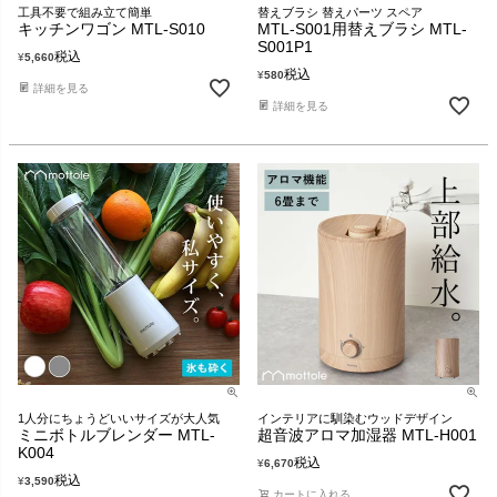
工具不要で組み立て簡単
替えブラシ 替えパーツ スペア
キッチンワゴン MTL-S010
MTL-S001用替えブラシ MTL-
S001P1
税込
¥
5,660
税込
¥
580
詳細を見る
詳細を見る
1人分にちょうどいいサイズが大人気
インテリアに馴染むウッドデザイン
ミニボトルブレンダー MTL-
超音波アロマ加湿器 MTL-H001
K004
税込
¥
6,670
税込
¥
3,590
カートに入れる