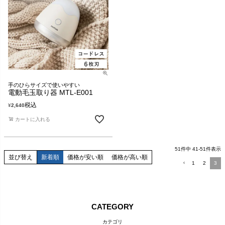
手のひらサイズで使いやすい
電動毛玉取り器 MTL-E001
税込
¥
2,640
カートに入れる
51
件中
41
-
51
件表示
並び替え
新着順
価格が安い順
価格が高い順
1
2
3
CATEGORY
カテゴリ