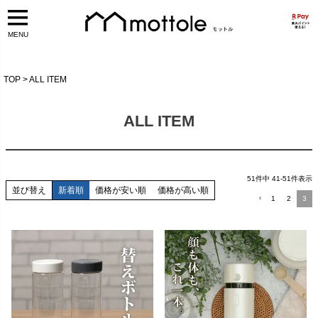
MENU
TOP
ALL ITEM
ALL ITEM
51
件中
41
-
51
件表示
並び替え
新着順
価格が安い順
価格が高い順
1
2
3