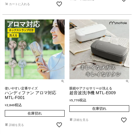
カートに入れる
眼鏡やアクセサリーが洗える
使いやすい定番サイズ
超音波洗浄機 MTL-E009
ハンディファン アロマ対応
MTL-F001
税込
¥
5,770
税込
¥
2,840
在庫切れ
在庫切れ
詳細を見る
詳細を見る