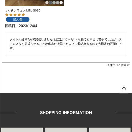
キッチンワゴン MTL-S010
購入者
投稿日
2023/12/04
タイトル通り5分で完成しました‼︎組立はコンパクトな物でも本当に苦手でしたが、ス
トレスなく完成させることが出来た上思った以上に収納出来るので大満足の評価5で
す。
1
件中
1
-
1
件表示
ページ
トップ
へ
SHOPPING INFORMATION