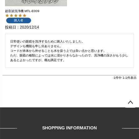
超音波洗浄機 MTL-E009
購入者
投稿日
2020/12/14
日常使いの眼鏡を洗浄するために購入いたしました。

デザインも機能も申し分ありません。

コードが本体から外せることも水を扱う上では良い点かと思います。

ただ、眼鏡の種類によっては水に浸かりきらなかったので、洗浄機の深さがもう少し
あるとよかったですが、概ね満足です。
1
件中
1
-
1
件表示
ページ
トップ
へ
SHOPPING INFORMATION