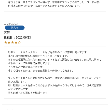
を洗うとき、底までスポンジが届かず、水筒用のブラシが必要でした。コードが思っ
た以上に短かったので、充電もできるのがあると良いと思います。
ココ
1
購入者
女性
投稿日
2021/06/23
野菜ジュースやミックスジュースなどを作るのに、ほぼ毎日使ってます。

小さいので朝の忙しい時間でもさっと出して使えます。

ボトルは冷蔵庫に入れられるので、トマトなどの変色しない物なら、前の晩に切って
ボトルに入れて冷蔵庫で保管してます。

そうすると翌朝がスムーズです。

小さく切っておけば、凍らせた果物も十分砕いてくれます。

ブレンダーを購入したのは初めてなので、他製品との比較はわかりませんが、とても
良いと思います。

朝、野菜ジュースを作ってそのままボトルを持って行ってしまうので、現状では家族
が使えずにいます。

替えのボトルも買おうか検討中です。