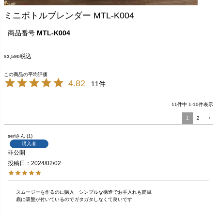
ミニボトルブレンダー MTL-K004
商品番号
MTL-K004
税込
¥
3,590
4.82
11
11
件中
1
-
10
件表示
1
2
seri
1
購入者
非公開
投稿日
2024/02/02
スムージーを作るのに購入　シンプルな構造でお手入れも簡単

底に吸盤が付いているのでガタガタしなくて良いです