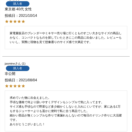
購入者
東京都
40代
女性
投稿日
2021/10/14
家電量販店のブレンダーやミキサー売り場に行くとものすごい大きなサイズの商品し
かなく、コンパクトなものを探していたときにこの商品に出会いました。レビューも
いいし、実際に現物を見て想像通りのサイズ感で大満足です。
jasmine
1
購入者
非公開
投稿日
2021/08/04
求めていた物に出会えました。

手頃な価格で何より扱いやすくデザインもシンプルで気に入ってます。

サイズ感も手頃なので野菜など多少細かくしないと入れにくいですが、家にある1万
もするジューサーよりも遥かに便利で私に合う商品でした。

細かい部品が無くシンプルな作りで液漏れもしないので毎日のドリンク作りに大活躍
です。

ありがとうございました！