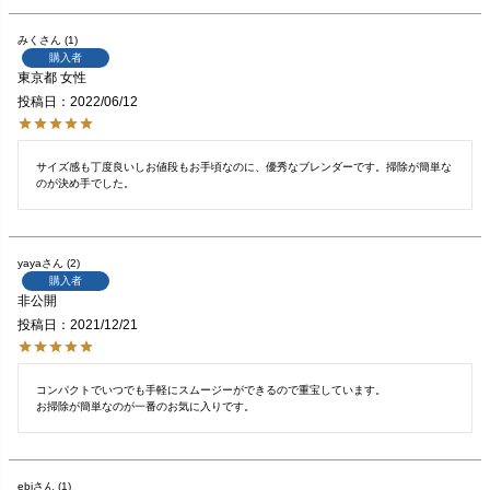
みく
1
購入者
東京都
女性
投稿日
2022/06/12
サイズ感も丁度良いしお値段もお手頃なのに、優秀なブレンダーです。掃除が簡単な
のが決め手でした。
yaya
2
購入者
非公開
投稿日
2021/12/21
コンパクトでいつでも手軽にスムージーができるので重宝しています。

お掃除が簡単なのが一番のお気に入りです。
ebi
1