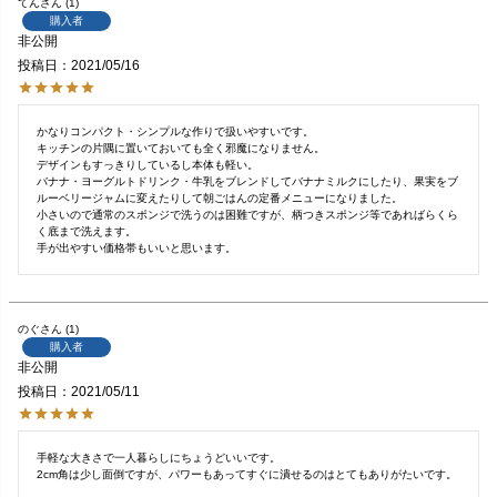
てん
1
購入者
非公開
投稿日
2021/05/16
かなりコンパクト・シンプルな作りで扱いやすいです。

キッチンの片隅に置いておいても全く邪魔になりません。

デザインもすっきりしているし本体も軽い。

バナナ・ヨーグルトドリンク・牛乳をブレンドしてバナナミルクにしたり、果実をブ
ルーベリージャムに変えたりして朝ごはんの定番メニューになりました。

小さいので通常のスポンジで洗うのは困難ですが、柄つきスポンジ等であればらくら
く底まで洗えます。

手が出やすい価格帯もいいと思います。
のぐ
1
購入者
非公開
投稿日
2021/05/11
手軽な大きさで一人暮らしにちょうどいいです。

2cm角は少し面倒ですが、パワーもあってすぐに潰せるのはとてもありがたいです。