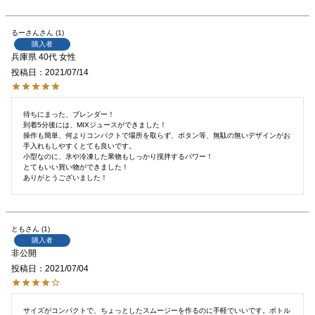
るーさん
1
購入者
兵庫県
40代
女性
投稿日
2021/07/14
待ちにまった、ブレンダー！

到着5分後には、MIXジュースができました！

操作も簡単、何よりコンパクトで場所を取らず、ボタン等、無駄の無いデザインがお
手入れもしやすくとても良いです。

小型なのに、氷や冷凍した果物もしっかり撹拌するパワー！

とてもいい買い物ができました！

ありがとうございました！
とも
1
購入者
非公開
投稿日
2021/07/04
サイズがコンパクトで、ちょっとしたスムージーを作るのに手軽でいいです。ボトル