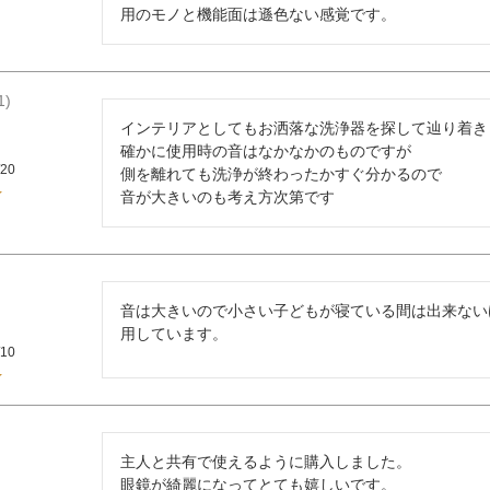
用のモノと機能面は遜色ない感覚です。
1
インテリアとしてもお洒落な洗浄器を探して辿り着きま
確かに使用時の音はなかなかのものですが

/20
側を離れても洗浄が終わったかすぐ分かるので

音が大きいのも考え方次第です
音は大きいので小さい子どもが寝ている間は出来ない
用しています。
/10
主人と共有で使えるように購入しました。

眼鏡が綺麗になってとても嬉しいです。
