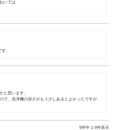
いては

です。
かと思います。

ので、洗浄機の深さがもう少しあるとよかったですが、
9
件中
1
-
9
件表示