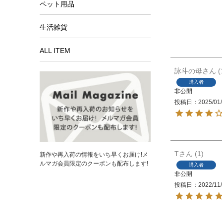
ペット用品
生活雑貨
ALL ITEM
詠斗の母
購入者
非公開
投稿日
2025/01
T
1
新作や再入荷の情報をいち早くお届け!メ
ルマガ会員限定のクーポンも配布します!
購入者
非公開
投稿日
2022/11