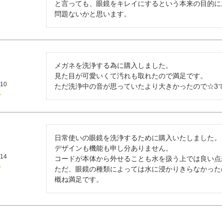
と言っても、眼鏡をキレイにするという本来の目的にお
問題ないかと思います。
メガネを洗浄する為に購入しました。

見た目が可愛いくて汚れも取れたので満足です。

/10
ただ洗浄中の音が思っていたより大きかったので☆3
日常使いの眼鏡を洗浄するために購入いたしました。

デザインも機能も申し分ありません。

/14
コードが本体から外せることも水を扱う上では良い点
ただ、眼鏡の種類によっては水に浸かりきらなかった
概ね満足です。