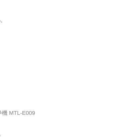
い。
 MTL-E009
込