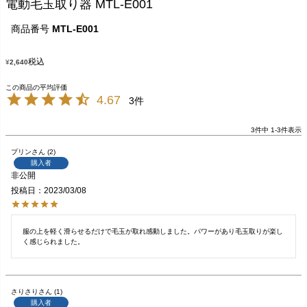
電動毛玉取り器 MTL-E001
商品番号
MTL-E001
税込
¥
2,640
4.67
3
3
件中
1
-
3
件表示
プリン
2
購入者
非公開
投稿日
2023/03/08
服の上を軽く滑らせるだけで毛玉が取れ感動しました。パワーがあり毛玉取りが楽し
く感じられました。
さりさり
1
購入者