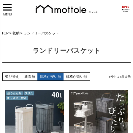
MENU
TOP
収納
ランドリーバスケット
ランドリーバスケット
並び替え
新着順
価格が安い順
価格が高い順
4
件中
1
-
4
件表示