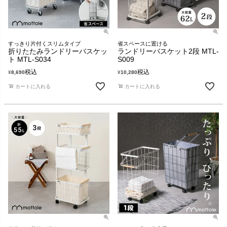
すっきり片付くスリムタイプ
省スペースに置ける
折りたたみランドリーバスケッ
ランドリーバスケット2段 MTL-
ト MTL-S034
S009
税込
税込
¥
8,690
¥
10,280
カートに入れる
カートに入れる