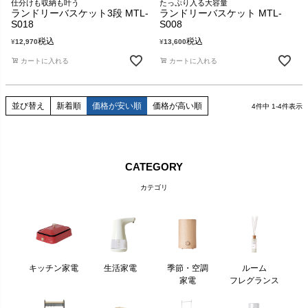
仕分けも収納も叶う
たっぷり入る大容量
ランドリーバスケット3段 MTL-
ランドリーバスケット MTL-
S018
S008
税込
税込
¥
12,970
¥
13,600
カートに入れる
カートに入れる
並び替え
新着順
価格が安い順
価格が高い順
4
件中
1
-
4
件表示
CATEGORY
カテゴリ
キッチン家電
生活家電
季節・空調
ルーム
家電
フレグランス