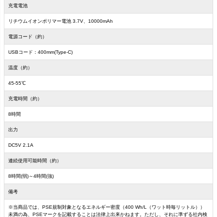
充電電池
リチウムイオンポリマー電池 3.7V、10000mAh
電源コード（約）
USBコード：400mm(Type-C)
温度（約）
45-55℃
充電時間（約）
8時間
出力
DC5V 2.1A
連続使用可能時間（約）
8時間(弱)～4時間(強)
備考
※当商品では、PSE規制対象となるエネルギー密度（400 Wh/L（ワット時毎リットル））
未満の為、PSEマークを記載することは法律上出来かねます。ただし、それに準ずる社内検