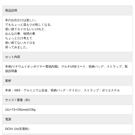
商品説明
冬のお出かけは楽しい。
でもちょっと温もりが欲しくなる。
使い捨てカイロもいいけれど、
みんなの事、地球の事、
ちょっとだけ考えて
使い捨てないカイロを
持ってみました。
セット内容
本体(リチウムイオンポリマー電池内蔵)、マルチUSBコード、収納バッグ、ストラップ、取
扱説明書
素材
本体：ABS・アルミニウム合金、収納バッグ：ナイロン、ストラップ：ポリエステル
サイズ / 重量（約）
111×74×28(mm)/228g
電源
DC5V 2A(充電時）