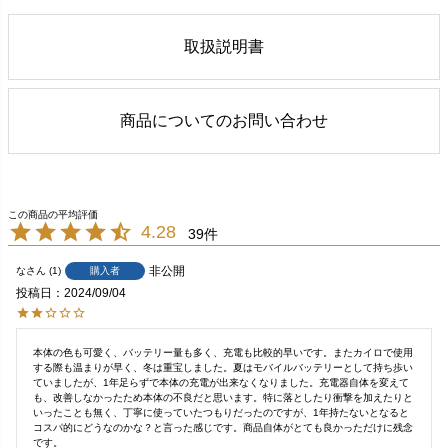
取扱説明書
商品についてのお問い合わせ
4.28
39
非公開
購入者
な
1
投稿日
2024/09/04
本体の色も可愛く、バッテリー量も多く、充電も比較的早いです。またカイロで使用
する際も温まりが早く、冬は重宝しました。夏はモバイルバッテリーとして持ち歩い
ていましたが、1年足らずで本体の充電が出来なくなりました。充電器自体を変えて
も、改善しなかったため本体の不良だと思います。特に落としたり衝撃を加えたりと
いったことも無く、丁寧に使っていたつもりだったのですが、1年持たないとなると
コスパ的にどうなのかな？と言った感じです。商品自体がとても良かっただけに残念
です。