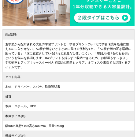
商品説明
進学塾から配布される大量の学習プリントと、学習プリントのpdf化で学習環境を最適に整
えるのに欠かせない、A3複合機をひとまとめに置ける便利な1台。「A3複合機の置き場所に
困っている」「床に直置きしているけれど邪魔だし使いにくい」「毎回片付けるのも面倒」
というお悩みを解消します。B4プリントも折らずに収納できるため、お部屋もすっきりし、
学習効率もアップ！キャスター付きで掃除の問題もクリア。オフィスや書斎でも活躍するア
イテムです。
セット内容
本体、ドライバー、スパナ、取扱説明書
材質
本体：スチール、MDF
本体サイズ(約)
幅600×奥行510×高さ600mm、重量8500g
棚板サイズ(約)