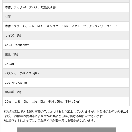
本体、フック×4、スパナ、取扱説明書
材質
本体：スチール、天板：MDF、キャスター：PP・メタル、フック・スパナ：スチール
サイズ（約）
469×105×855mm
重量（約）
3604g
バスケットのサイズ（約）
105×440×35mm
耐荷重（約）
20kg（天板：5kg、上段：5kg、中段：5kg、下段：5kg）
※商品写真はできる限り実際の色に近づけるよう加工しておりますが、お客様のお使いのモニタ
ー設定、お部屋の照明等により実際の商品と色味が異なる場合がございます。
※生産ロットによっては、製品サイズが若干異なる場合がございます。