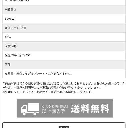
AC 100V 50/60Hz
消費電力
1000W
電源コード（約）
1.9m
温度（約）
保温 70～ 強 240℃
備考
※重量・製品サイズはプレート・ふたを含みません。
※商品写真はできる限り実際の色に近づけるよう加工しておりますが、お客様のお使いのモニタ
ー設定、お部屋の照明等により実際の商品と色味が異なる場合がございます。
※生産ロットによっては、製品サイズが若干異なる場合がございます。