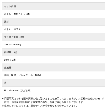
セット内容
ボトル（香料入） x 2本
素材
ボトル：ガラス
サイズ / 重量（約）
25×25×58(mm)
内容量（約）
10ml x 2本
主成分
香料、BHT、ソルケタール、DMM
香り
HI：Hidamari（ひだまり）
※商品写真はできる限り実際の色に近づけるよう加工しておりますが、お客様のお使いのモニタ
ー設定、お部屋の照明等により実際の商品と色味が異なる場合がございます。
※生産ロットによっては、製品サイズが若干異なる場合がございます。