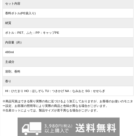
セット内容
香料ボトル(PE袋入り)
材質
ボトル：PET、ふた：PP：キャップPE
内容量（約）
480ml
主成分
溶剤、香料
香り
HI：ひだまり HO：ほしぞら TU：つきかげ NA：なみおと SG：せせらぎ
※商品写真はできる限り実際の色に近づけるよう加工しておりますが、お客様のお使いのモニタ
ー設定、お部屋の照明等により実際の商品と色味が異なる場合がございます。
※生産ロットによっては、製品サイズが若干異なる場合がございます。