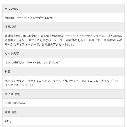
MTL-A009
mottole リードディフューザー 430ml
商品説明
累計販売数10,000本突破！ 大人気！Mottoleのリードディフューザーシリーズ。 温かみのあ
る北欧デザイン。 ギフトにも◎なパッケージ。 存在感のあるトールサイズ。 全長約50cmの
華やかなディフューザーで、お部屋のアクセントにも。
セット内容
ボトル(香料入)、リード×10、ウッドリング
材質
ボトル：ガラス、リード：コットン、キャップカバー：木・アルミニウム、キャップ：PP、
インナーキャップ：PP
サイズ（約）
65×65×222mm
重量（約）
741g