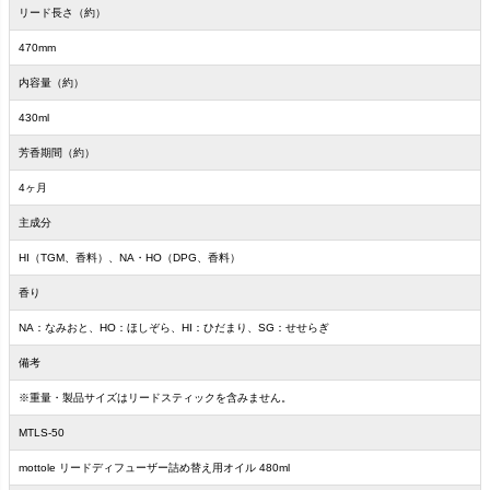
リード長さ（約）
470mm
内容量（約）
430ml
芳香期間（約）
4ヶ月
主成分
HI（TGM、香料）、NA・HO（DPG、香料）
香り
NA：なみおと、HO：ほしぞら、HI：ひだまり、SG：せせらぎ
備考
※重量・製品サイズはリードスティックを含みません。
MTLS-50
mottole リードディフューザー詰め替え用オイル 480ml