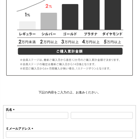
下記の内容をご入力の上、お進みください。
氏名
(
必
須
Ｅメールアドレス
)
(