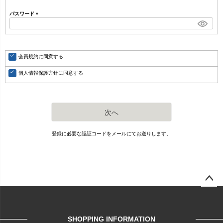
必
須
パスワード
)
(
必
須
)
会員規約
に同意する
個人情報保護方針
に同意する
次へ
登録に必要な認証コードをメールにてお送りします。
ページ
トップ
へ
SHOPPING INFORMATION