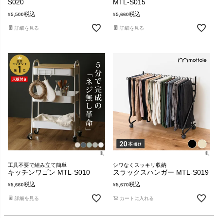
S020
MTL-S015
税込
税込
¥
5,500
¥
5,660
詳細を見る
詳細を見る
工具不要で組み立て簡単
シワなくスッキリ収納
キッチンワゴン MTL-S010
スラックスハンガー MTL-S019
税込
税込
¥
5,660
¥
5,670
詳細を見る
カートに入れる