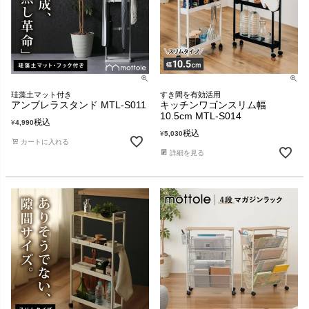
珪藻土マット付き
すき間を有効活用
アンブレラスタンド MTL-S011
キッチンワゴンスリム幅
10.5cm MTL-S014
税込
¥
4,990
税込
¥
5,030
カートに入れる
詳細を見る