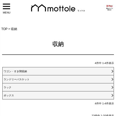
MENU
TOP
収納
収納
4
件中
1
-
4
件表示
ワゴン・すき間収納
ランドリーバスケット
ラック
ボックス
4
件中
1
-
4
件表示
23
件中
1
-
20
件表示