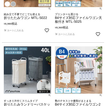
組み立て不要でどこでも使える
プリンターも置ける
折りたたみワゴン MTL-S022
B4サイズ対応ファイルワゴン天
板付き MTL-S025
税込
¥
6,980
税込
¥
8,360
カートに入れる
カートに入れる
すっきり片付くスリムタイプ
塾のテキストや書類がまとまる
折りたたみランドリーバスケッ
B4サイズ対応ファイルワゴン2