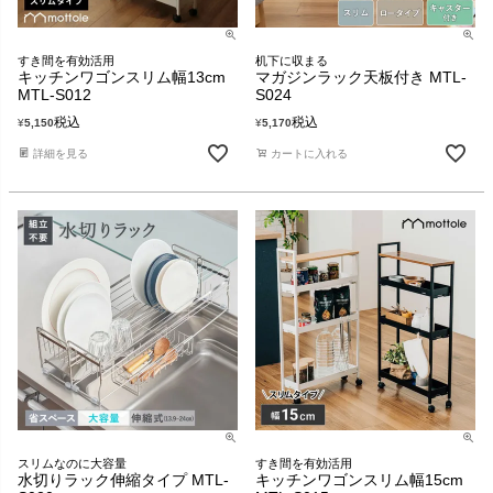
すき間を有効活用
机下に収まる
キッチンワゴンスリム幅13cm
マガジンラック天板付き MTL-
MTL-S012
S024
税込
税込
¥
5,150
¥
5,170
詳細を見る
カートに入れる
スリムなのに大容量
すき間を有効活用
水切りラック伸縮タイプ MTL-
キッチンワゴンスリム幅15cm