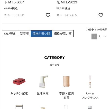
ト MTL-S034
段 MTL-S023
税込
税込
¥
8,690
¥
9,350
カートに入れる
カートに入れる
23
件中
1
-
20
件表示
並び替え
新着順
価格が安い順
価格が高い順
1
2
CATEGORY
カテゴリ
キッチン家電
生活家電
季節・空調
ルーム
家電
フレグランス