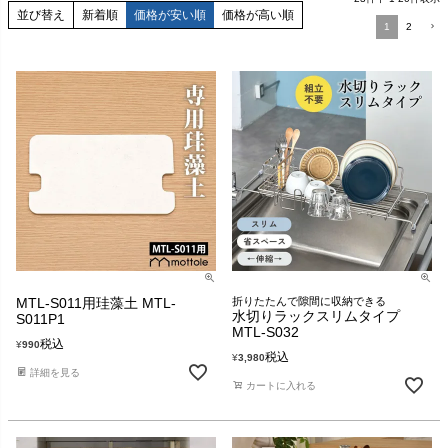
並び替え
新着順
価格が安い順
価格が高い順
1
2
MTL-S011用珪藻土 MTL-
折りたたんで隙間に収納できる
水切りラックスリムタイプ
S011P1
MTL-S032
税込
¥
990
税込
¥
3,980
詳細を見る
カートに入れる