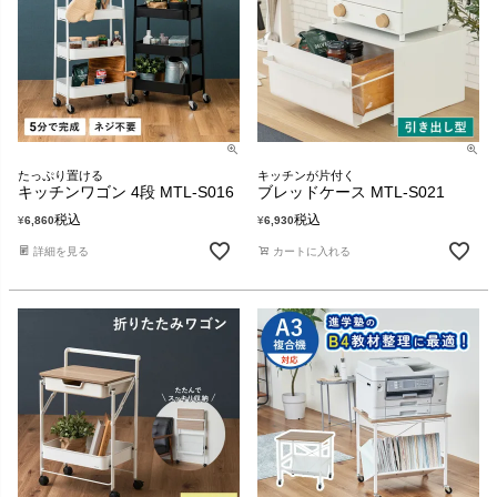
たっぷり置ける
キッチンが片付く
キッチンワゴン 4段 MTL-S016
ブレッドケース MTL-S021
税込
税込
¥
6,860
¥
6,930
詳細を見る
カートに入れる