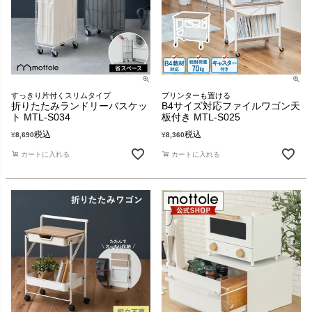
すっきり片付くスリムタイプ
プリンターも置ける
折りたたみランドリーバスケッ
B4サイズ対応ファイルワゴン天
ト MTL-S034
板付き MTL-S025
税込
税込
¥
8,690
¥
8,360
カートに入れる
カートに入れる