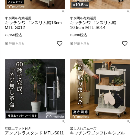
すき間を有効活用
すき間を有効活用
キッチンワゴンスリム幅13cm
キッチンワゴンスリム幅
MTL-S012
10.5cm MTL-S014
税込
税込
¥
5,150
¥
5,030
詳細を見る
詳細を見る
珪藻土マット付き
出し入れスムーズ
アンブレラスタンド MTL-S011
キッチンワゴンフレキシブル