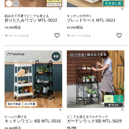
組み立て不要でどこでも使える
キッチンが片付く
折りたたみワゴン MTL-S022
ブレッドケース MTL-S021
税込
税込
¥
6,980
¥
6,930
カートに入れる
カートに入れる
たっぷり置ける
どこでも使えるマルチラック
キッチンワゴン 4段 MTL-S016
ガーデンラック3段 MTL-S029
税込
¥
6,780
¥
6,860