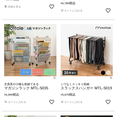
税込
¥
6,780
詳細を見る
カートに入れる
文房具や小物も収納できる
シワなくスッキリ収納
マガジンラック MTL-S035
スラックスハンガー MTL-S019
税込
税込
¥
6,000
¥
5,670
カートに入れる
カートに入れる