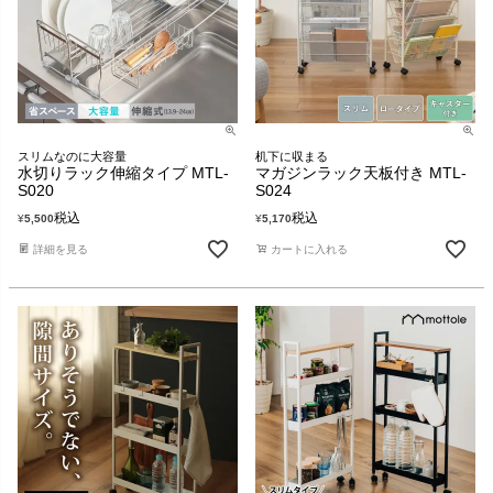
スリムなのに大容量
机下に収まる
水切りラック伸縮タイプ MTL-
マガジンラック天板付き MTL-
S020
S024
税込
税込
¥
5,500
¥
5,170
詳細を見る
カートに入れる