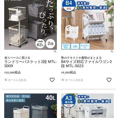
省スペースに置ける
塾のテキストや書類がまとまる
ランドリーバスケット2段 MTL-
B4サイズ対応ファイルワゴン2
S009
段 MTL-S023
税込
税込
¥
10,280
¥
9,350
カートに入れる
カートに入れる