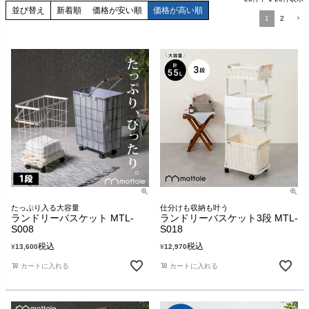
並び替え
新着順
価格が安い順
価格が高い順
1
2
たっぷり入る大容量
仕分けも収納も叶う
ランドリーバスケット MTL-
ランドリーバスケット3段 MTL-
S008
S018
税込
税込
¥
13,600
¥
12,970
カートに入れる
カートに入れる