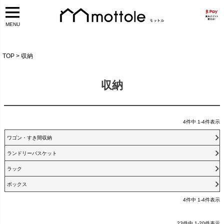
MENU
TOP
収納
収納
4
件中
1
-
4
件表示
ワゴン・すき間収納
ランドリーバスケット
ラック
ボックス
4
件中
1
-
4
件表示
23
件中
1
-
20
件表示