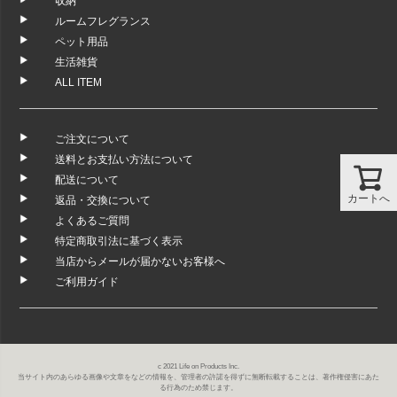
収納
ルームフレグランス
ペット用品
生活雑貨
ALL ITEM
ご注文について
送料とお支払い方法について
配送について
カートへ
返品・交換について
よくあるご質問
特定商取引法に基づく表示
当店からメールが届かないお客様へ
ご利用ガイド
c 2021 Life on Products Inc.
当サイト内のあらゆる画像や文章をなどの情報を、管理者の許諾を得ずに無断転載することは、著作権侵害にあた
る行為のため禁じます。