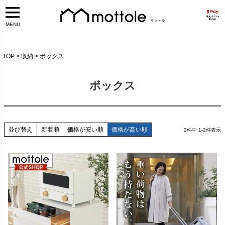
MENU
TOP
収納
ボックス
ボックス
並び替え
新着順
価格が安い順
価格が高い順
2
件中
1
-
2
件表示