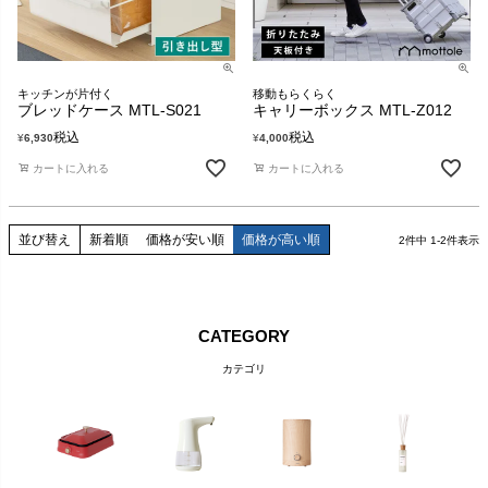
キッチンが片付く
移動もらくらく
ブレッドケース MTL-S021
キャリーボックス MTL-Z012
税込
税込
¥
6,930
¥
4,000
カートに入れる
カートに入れる
並び替え
新着順
価格が安い順
価格が高い順
2
件中
1
-
2
件表示
CATEGORY
カテゴリ