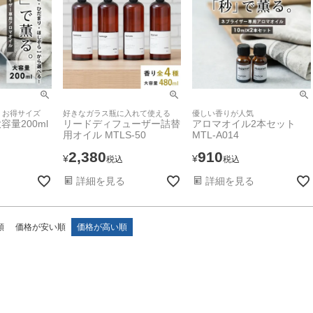
、お得サイズ
好きなガラス瓶に入れて使える
優しい香りが人気
量200ml
リードディフューザー詰替
アロマオイル2本セット
用オイル MTLS-50
MTL-A014
2,380
910
¥
¥
税込
税込
詳細を見る
詳細を見る
順
価格が安い順
価格が高い順