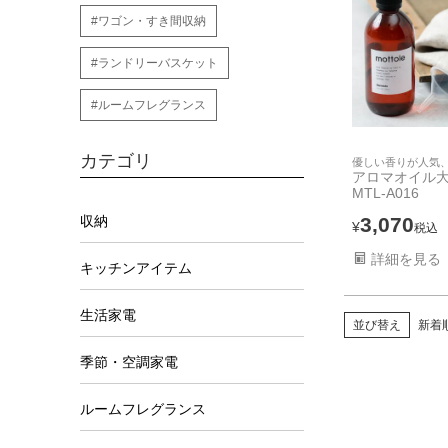
#ワゴン・すき間収納
#ランドリーバスケット
#ルームフレグランス
カテゴリ
優しい香りが人気
アロマオイル大容
MTL-A016
3,070
収納
¥
税込
詳細を見る
キッチンアイテム
生活家電
並び替え
新着
季節・空調家電
ルームフレグランス