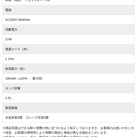
本体：ABS、 アロマトレー：PP
電源
AC100V 50/60Hz
消費電力
27W
電源コード（約）
1.15m
加湿能力（約）
180ml/h（±20% ： 最大時）
タンク容量
2.5L
推奨面積
木造和室3畳、プレハブ洋室6畳
※商品写真はできる限り実際の色に近づけるよう加工しておりますが、お客様のお使いのモニタ
ー設定、お部屋の照明等により実際の商品と色味が異なる場合がございます。